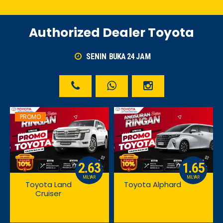
Authorized Dealer Toyota
SENIN
BUKA 24
JAM
PROMO
2.63
1.65
MILYAR
MILYAR
Toyota Land
Toyota Alphard
Cruiser