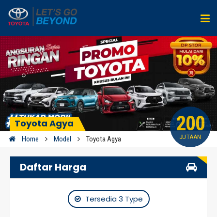
200
Toyota Agya
JUTAAN
Home
Model
Toyota Agya
Daftar Harga
Tersedia 3 Type