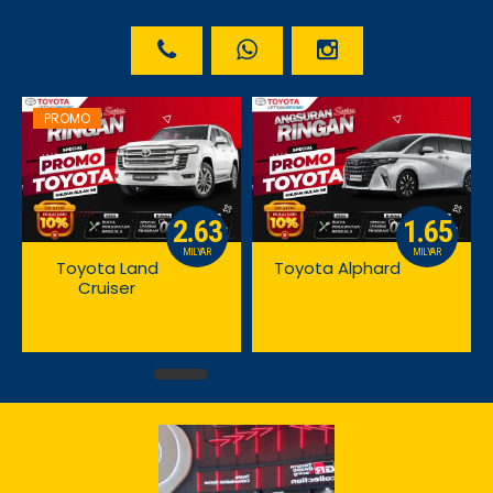
PROMO
2.63
1.65
MILYAR
MILYAR
Toyota Land
Toyota Alphard
Cruiser