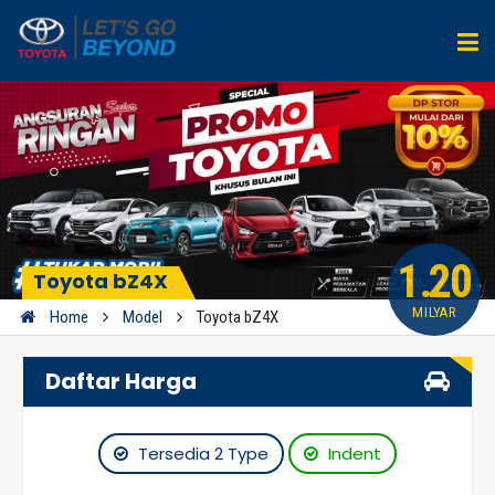
1.20
Toyota bZ4X
MILYAR
Home
Model
Toyota bZ4X
Daftar Harga
Tersedia 2 Type
Indent