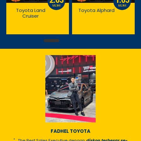
2.63
1.65
MILYAR
MILYAR
Toyota Land
Toyota Alphard
Cruiser
FADHEL TOYOTA
"...The Best Sales Executive dengan
diskon terbesar se-