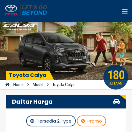
180
Toyota Calya
JUTAAN
Home
Model
Toyota Calya
Daftar Harga
Tersedia 2 Type
Promo