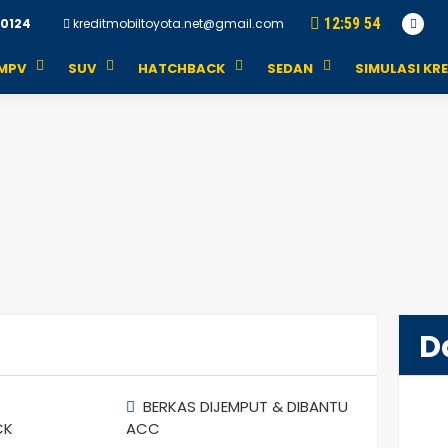
12
:
59
54
0124
kreditmobiltoyota.net@gmail.com
MPV
SUV
HATCHBACK
SEDAN
SIMULASI KRE
D
BERKAS DIJEMPUT & DIBANTU
CK
ACC