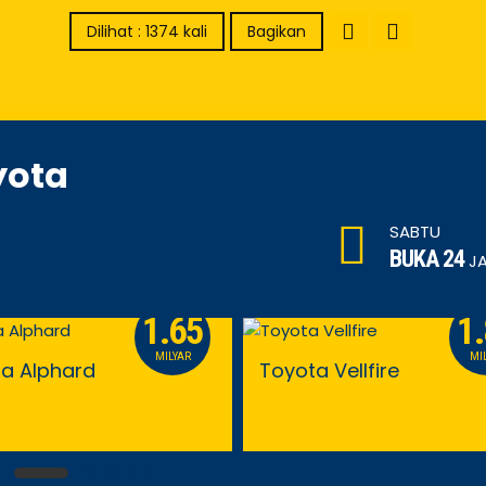
Dilihat : 1374 kali
Bagikan
yota
SABTU
BUKA 24
J
1.65
1
MILYAR
MI
a Alphard
Toyota Vellfire