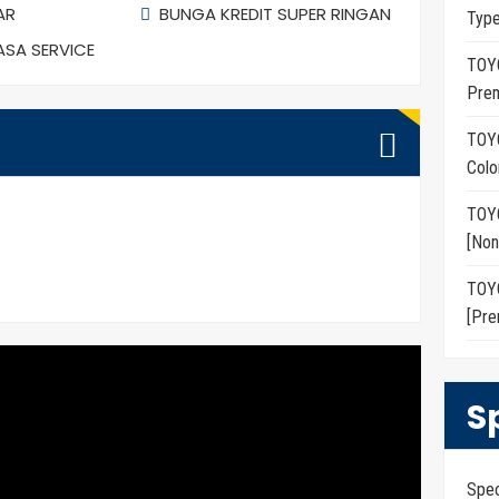
AR
BUNGA KREDIT SUPER RINGAN
Typ
JASA SERVICE
TOY
Prem
TOY
Colo
TOY
[Non
TOY
[Pre
S
Spe