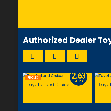
Authorized Dealer To
191
2.63
PROMO
JUTAAN
MILYAR
Toyota Land Cruiser
Toyot