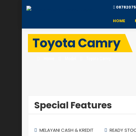
08782075
HOME
Toyota Camry
Home
Model
Toyota Camry
Special Features
MELAYANI CASH & KREDIT
READY STO