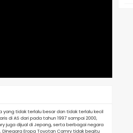
ang tidak terlalu besar dan tidak terlalu kecil
laris di AS dari pada tahun 1997 sampai 2000,
 juga dijual di Jepang, serta berbagai negara
in. Dinegara Eropa Toyotan Camry tidak begitu