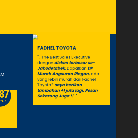
FADHEL TOYOTA
"...The Best Sales Executive
dengan
diskon terbesar se-
Jabodetabek
, Dapatkan
DP
AM
Murah Angsuran Ringan,
ada
yang lebih murah dari Fadhel
Toyota?
saya berikan
tambahan +1 juta lagi. Pesan
.87
633
Sekarang Juga !!
..."
PROMO
LYAR
JUTAAN
Toyota Voxy
Toyota H