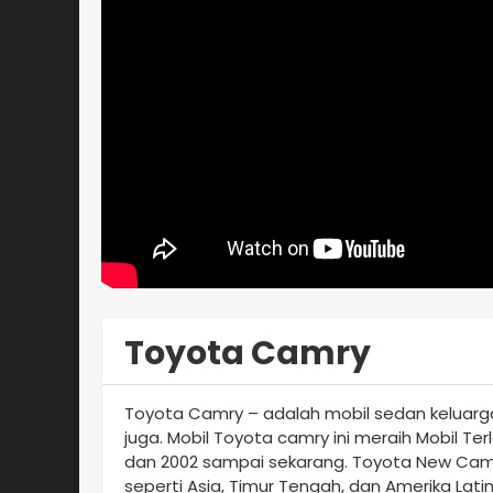
Toyota Camry
Toyota Camry – adalah mobil sedan keluarga y
juga. Mobil Toyota camry ini meraih Mobil Ter
dan 2002 sampai sekarang. Toyota New Camry
seperti Asia, Timur Tengah, dan Amerika Lat