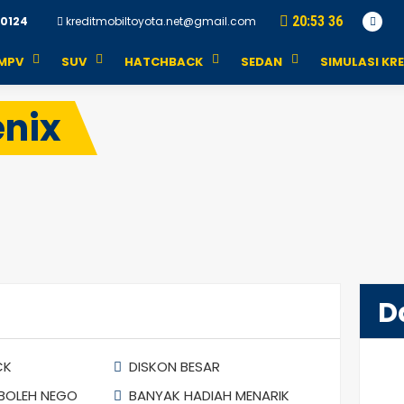
20
:
53
36
0124
kreditmobiltoyota.net@gmail.com
MPV
SUV
HATCHBACK
SEDAN
SIMULASI KRE
enix
D
CK
DISKON BESAR
BOLEH NEGO
BANYAK HADIAH MENARIK