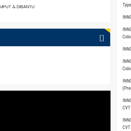
Typ
EMPUT & DIBANTU
INN
INN
Colo
INN
INN
Colo
INN
(Pre
INNO
CVT
INNO
CVT