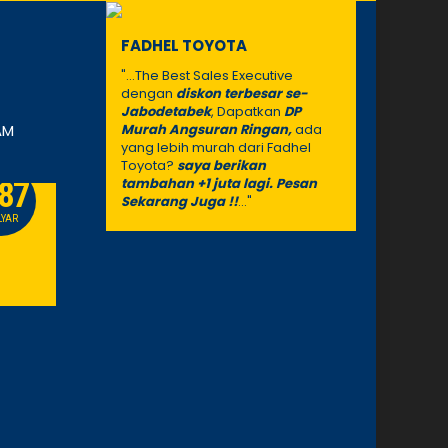
FADHEL TOYOTA
"...The Best Sales Executive
dengan
diskon terbesar se-
Jabodetabek
, Dapatkan
DP
AM
Murah Angsuran Ringan,
ada
yang lebih murah dari Fadhel
Toyota?
saya berikan
tambahan +1 juta lagi. Pesan
.87
633
Sekarang Juga !!
..."
PROMO
LYAR
JUTAAN
Toyota Voxy
Toyota H