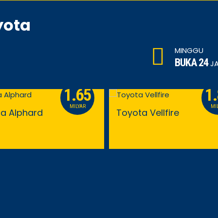
yota
MINGGU
BUKA 24
J
1.65
1
MILYAR
MI
a Alphard
Toyota Vellfire