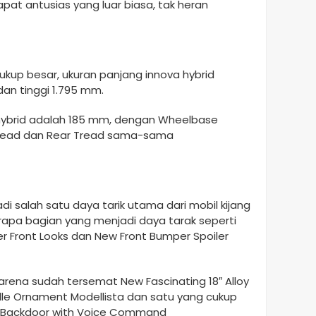
at antusias yang luar biasa, tak heran
cukup besar, ukuran panjang innova hybrid
an tinggi 1.795 mm.
hybrid adalah 185 mm, dengan Wheelbase
Tread dan Rear Tread sama-sama
di salah satu daya tarik utama dari mobil kijang
berapa bagian yang menjadi daya tarak seperti
 Front Looks dan New Front Bumper Spoiler
karena sudah tersemat New Fascinating 18″ Alloy
lle Ornament Modellista dan satu yang cukup
r Backdoor with Voice Command