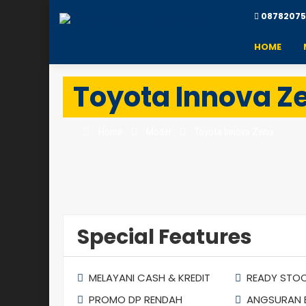
08782075
HOME
Toyota Innova Z
Home
Model
Toyota Innova Zenix
Special Features
MELAYANI CASH & KREDIT
READY STO
PROMO DP RENDAH
ANGSURAN 