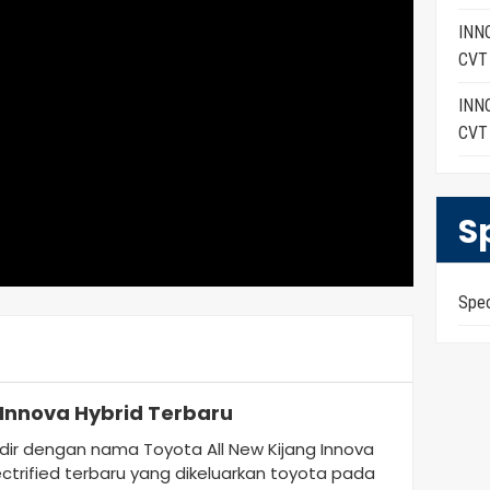
INNO
CVT
INNO
CVT
S
Spe
 Innova Hybrid Terbaru
adir dengan nama Toyota All New Kijang Innova
ectrified terbaru yang dikeluarkan toyota pada