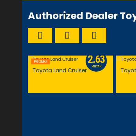
Authorized Dealer To
191
2.63
PROMO
JUTAAN
MILYAR
Toyota Land Cruiser
Toyot