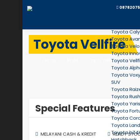
08782075
Home
MPV
Toyota Cal
Toyota Vellfire
Toyota Ava
Toyota Velo
Toyota Inno
Toyota Vellf
Home
Model
Toyota Vellfire
Toyota Alph
Toyota Vox
SUV
Toyota Raiz
Toyota Rus
Toyota Yari
Special Features
Toyota Fort
Toyota Coro
Toyota Land
Toyota bZ4
MELAYANI CASH & KREDIT
READY STO
Hatchback