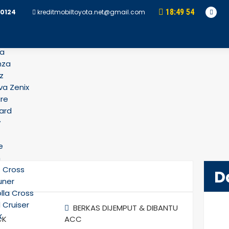
18
:
49
55
0124
kreditmobiltoyota.net@gmail.com
ya
nza
z
va Zenix
ire
ard
y
e
h
s Cross
D
uner
lla Cross
 Cruiser
BERKAS DIJEMPUT & DIBANTU
X
CK
ACC