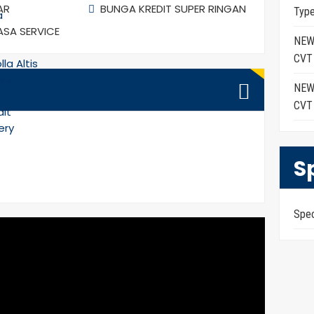
AR
BUNGA KREDIT SUPER RINGAN
Typ
a
s
JASA SERVICE
NEW
CVT
la Altis
ry
NEW
CVT
dit
ery
S
Spe