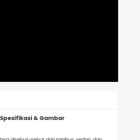
, Spesifikasi & Gambar
 bisa disebut-sebut dari minibus, sedan, dan