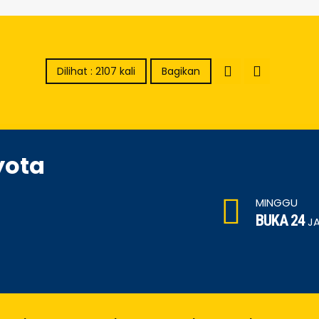
Dilihat : 2107 kali
Bagikan
yota
MINGGU
BUKA 24
J