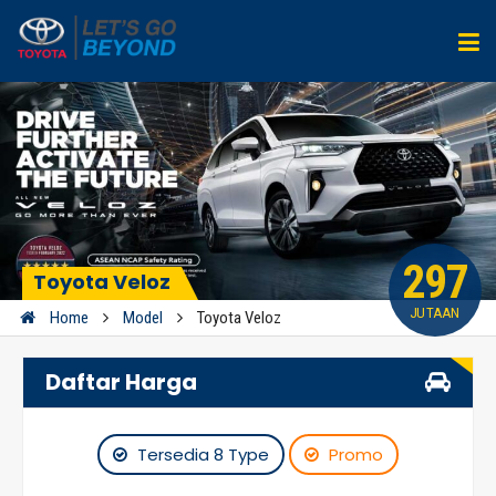
297
Toyota Veloz
JUTAAN
Home
Model
Toyota Veloz
Daftar Harga
Tersedia 8 Type
Promo