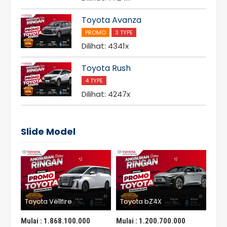
Toyota Avanza
PROMO
3 TYPE
Dilihat: 4341x
Toyota Rush
4 TYPE
Dilihat: 4247x
Slide Model
Toyota Vellfire
Toyota bZ4X
Toy
Mulai :
1.868.100.000
Mulai :
1.200.700.000
Mula