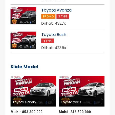
Toyota Avanza
PROMO
3 TYPE
Dilihat: 4327x
Toyota Rush
4 TYPE
Dilihat: 4235x
Slide Model
Toyota Camry
Toyota Yaris
To
Mulai :
853.300.000
Mulai :
346.500.000
Mula